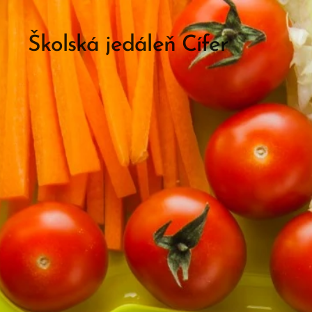
Školská jedáleň Cífer