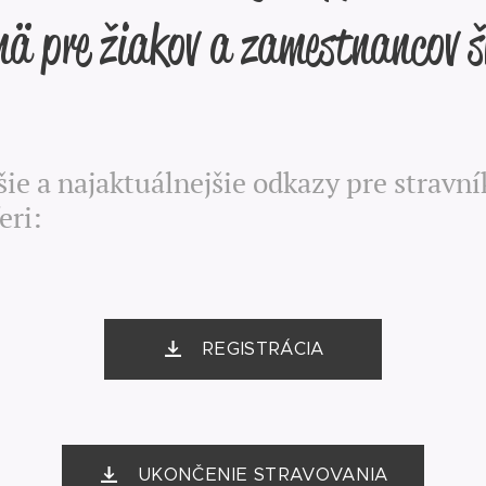
ä pre žiakov a zamestnancov š
šie a najaktuálnejšie odkazy pre stravní
eri:
REGISTRÁCIA
UKONČENIE STRAVOVANIA