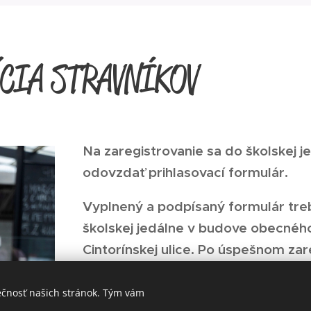
CIA STRAVNÍKOV
Na zaregistrovanie sa do školskej je
odovzdať prihlasovací formulár.
Vyplnený a podpísaný formulár treb
školskej jedálne v budove obecného
Cintorínskej ulice. Po úspešnom zar
dostane email s prihlasovacími úda
www.strava.sk, prostredníctvom kt
ečnosť našich stránok. Tým vám