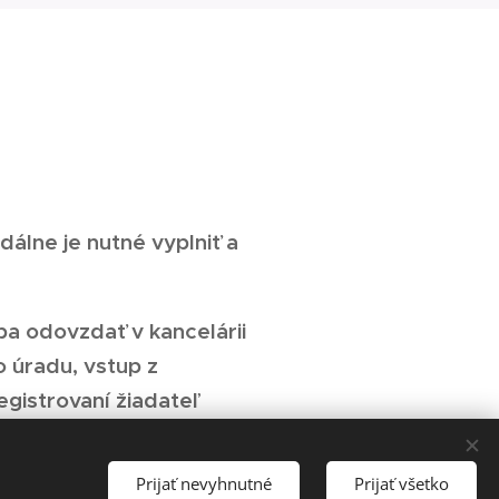
dálne je nutné vyplniť a
a odovzdať v kancelárii
 úradu, vstup z
egistrovaní žiadateľ
jmi na stránku
orej bude mať prehľad o
Prijať nevyhnutné
Prijať všetko