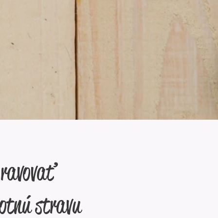
pravovať
notnú stravu