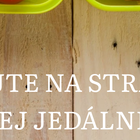
JTE NA ST
EJ JEDÁLNE