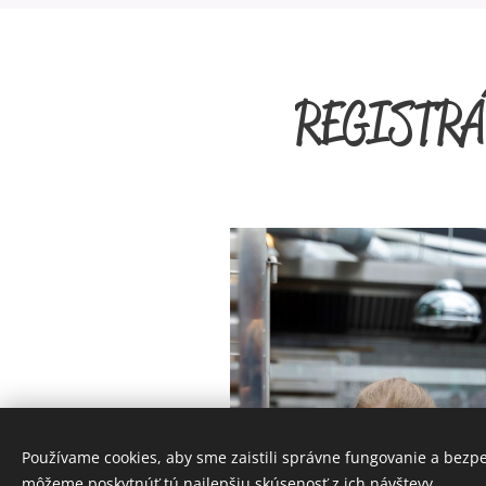
REGISTRÁ
Používame cookies, aby sme zaistili správne fungovanie a bezp
môžeme poskytnúť tú najlepšiu skúsenosť z ich návštevy.