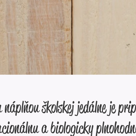
 náplňou školskej jedálne je pri
acionálnu a biologicky plnohod